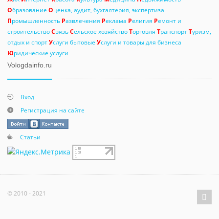
О
бразование
О
ценка, аудит, бухгалтерия, экспертиза
П
ромышленность
Р
азвлечения
Р
еклама
Р
елигия
Р
емонт и
строительство
С
вязь
С
ельское хозяйство
Т
орговля
Т
ранспорт
Т
уризм,
отдых и спорт
У
слуги бытовые
У
слуги и товары для бизнеса
Ю
ридические услуги
Vologdainfo.ru
Вход
Регистрация на сайте
Статьи
© 2010 - 2021