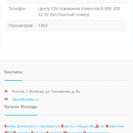
Телефон:
Центр Обслуживания Клиентов 8 800 200
22 32 (бесплатный номер)
Просмотров:
1363
Контакты
Россия, г. Вологда, ул. Гончарная, д. 4а
inbox@wobla.ru
Каталог Вологды
Б
анки, финансы и страхование
В
ласть и общество
Д
ети
Ж
ивотные
Ж
КХ
И
нтернет
К
расота
К
ультура
М
едицина
Н
едвижимость