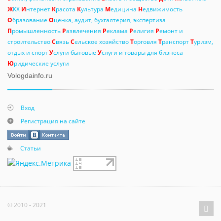
Ж
КХ
И
нтернет
К
расота
К
ультура
М
едицина
Н
едвижимость
О
бразование
О
ценка, аудит, бухгалтерия, экспертиза
П
ромышленность
Р
азвлечения
Р
еклама
Р
елигия
Р
емонт и
строительство
С
вязь
С
ельское хозяйство
Т
орговля
Т
ранспорт
Т
уризм,
отдых и спорт
У
слуги бытовые
У
слуги и товары для бизнеса
Ю
ридические услуги
Vologdainfo.ru
Вход
Регистрация на сайте
Статьи
© 2010 - 2021