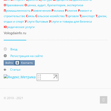
О
бразование
О
ценка, аудит, бухгалтерия, экспертиза
П
ромышленность
Р
азвлечения
Р
еклама
Р
елигия
Р
емонт и
строительство
С
вязь
С
ельское хозяйство
Т
орговля
Т
ранспорт
Т
уризм,
отдых и спорт
У
слуги бытовые
У
слуги и товары для бизнеса
Ю
ридические услуги
Vologdainfo.ru
Вход
Регистрация на сайте
Статьи
© 2010 - 2021