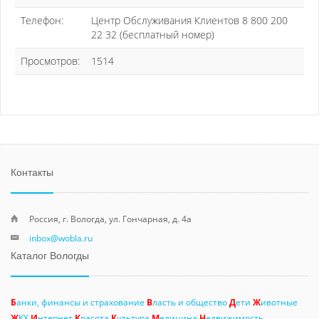
Телефон:
Центр Обслуживания Клиентов 8 800 200
22 32 (бесплатный номер)
Просмотров:
1514
Контакты
Россия, г. Вологда, ул. Гончарная, д. 4а
inbox@wobla.ru
Каталог Вологды
Б
анки, финансы и страхование
В
ласть и общество
Д
ети
Ж
ивотные
Ж
КХ
И
нтернет
К
расота
К
ультура
М
едицина
Н
едвижимость