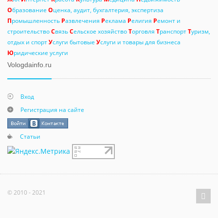
О
бразование
О
ценка, аудит, бухгалтерия, экспертиза
П
ромышленность
Р
азвлечения
Р
еклама
Р
елигия
Р
емонт и
строительство
С
вязь
С
ельское хозяйство
Т
орговля
Т
ранспорт
Т
уризм,
отдых и спорт
У
слуги бытовые
У
слуги и товары для бизнеса
Ю
ридические услуги
Vologdainfo.ru
Вход
Регистрация на сайте
Статьи
© 2010 - 2021