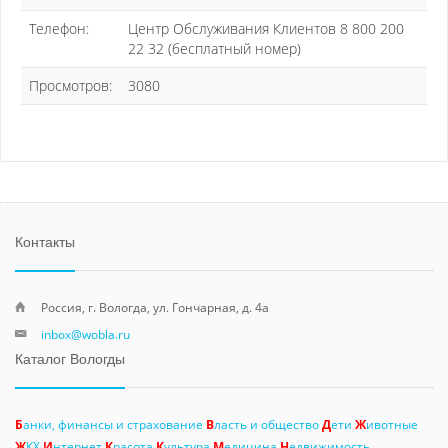
Телефон:
Центр Обслуживания Клиентов 8 800 200
22 32 (бесплатный номер)
Просмотров:
3080
Контакты
Россия, г. Вологда, ул. Гончарная, д. 4а
inbox@wobla.ru
Каталог Вологды
Б
анки, финансы и страхование
В
ласть и общество
Д
ети
Ж
ивотные
Ж
КХ
И
нтернет
К
расота
К
ультура
М
едицина
Н
едвижимость