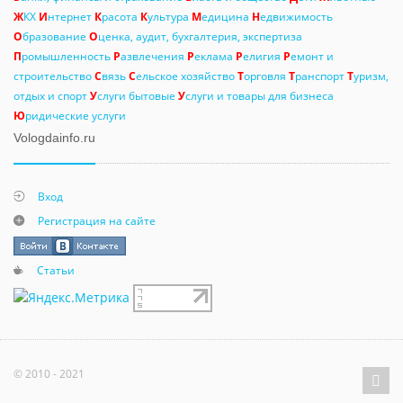
Ж
КХ
И
нтернет
К
расота
К
ультура
М
едицина
Н
едвижимость
О
бразование
О
ценка, аудит, бухгалтерия, экспертиза
П
ромышленность
Р
азвлечения
Р
еклама
Р
елигия
Р
емонт и
строительство
С
вязь
С
ельское хозяйство
Т
орговля
Т
ранспорт
Т
уризм,
отдых и спорт
У
слуги бытовые
У
слуги и товары для бизнеса
Ю
ридические услуги
Vologdainfo.ru
Вход
Регистрация на сайте
Статьи
© 2010 - 2021