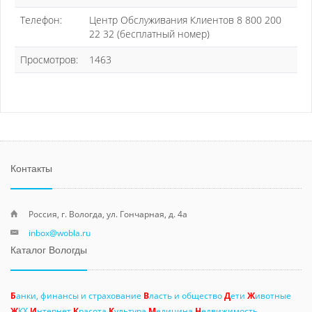
Телефон:
Центр Обслуживания Клиентов 8 800 200
22 32 (бесплатный номер)
Просмотров:
1463
Контакты
Россия, г. Вологда, ул. Гончарная, д. 4а
inbox@wobla.ru
Каталог Вологды
Б
анки, финансы и страхование
В
ласть и общество
Д
ети
Ж
ивотные
Ж
КХ
И
нтернет
К
расота
К
ультура
М
едицина
Н
едвижимость