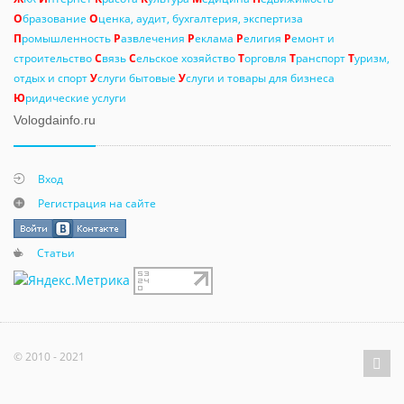
О
бразование
О
ценка, аудит, бухгалтерия, экспертиза
П
ромышленность
Р
азвлечения
Р
еклама
Р
елигия
Р
емонт и
строительство
С
вязь
С
ельское хозяйство
Т
орговля
Т
ранспорт
Т
уризм,
отдых и спорт
У
слуги бытовые
У
слуги и товары для бизнеса
Ю
ридические услуги
Vologdainfo.ru
Вход
Регистрация на сайте
Статьи
© 2010 - 2021